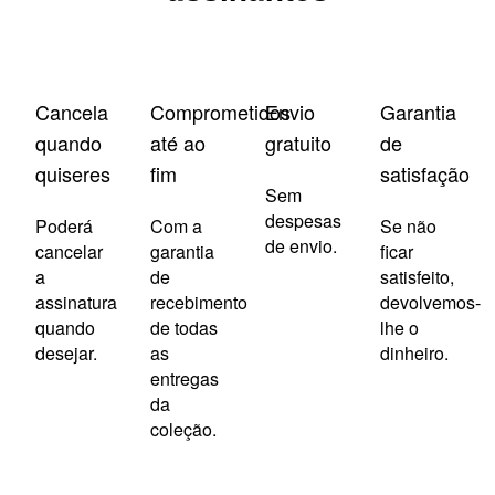
Cancela
Comprometidos
Envio
Garantia
quando
até ao
gratuito
de
quiseres
fim
satisfação
Sem
despesas
Poderá
Com a
Se não
de envio.
cancelar
garantia
ficar
a
de
satisfeito,
assinatura
recebimento
devolvemos-
quando
de todas
lhe o
desejar.
as
dinheiro.
entregas
da
coleção.