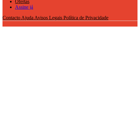
Ofertas
Assine já
Contacto
Ajuda
Avisos Legais
Política de Privacidade
Coleção
Patrulha Pata
Miniaturas com luz