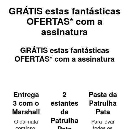
GRÁTIS estas fantásticas
OFERTAS* com a
assinatura
GRÁTIS estas fantásticas
OFERTAS* com a assinatura
Entrega
2
Pasta da
3 com o
estantes
Patrulha
Marshall
da
Pata
Patrulha
O dálmata
Para levar
Pata
corajoso,
todos os