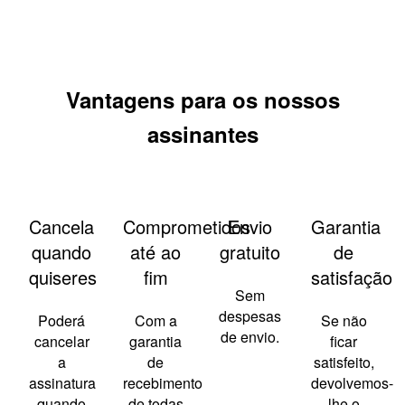
Vantagens para os nossos
assinantes
Cancela
Comprometidos
Envio
Garantia
quando
até ao
gratuito
de
quiseres
fim
satisfação
Sem
despesas
Poderá
Com a
Se não
de envio.
cancelar
garantia
ficar
a
de
satisfeito,
assinatura
recebimento
devolvemos-
quando
de todas
lhe o