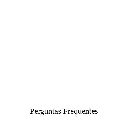
Assine e
Receberás
Receberás
receberá
os
a sua
no primeiro
números
oferta de
envio os
seguintes
assinatura.
três
com envio
primeiros
gratuito
números.
para a tua
casa.
Perguntas Frequentes