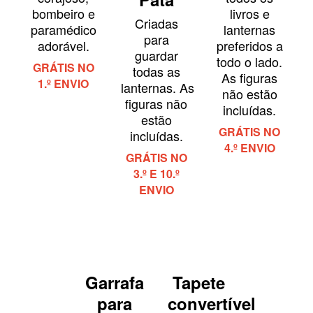
bombeiro e
livros e
Criadas
paramédico
lanternas
para
adorável.
preferidos a
guardar
todo o lado.
GRÁTIS NO
todas as
As figuras
1.º ENVIO
lanternas. As
não estão
figuras não
incluídas.
estão
GRÁTIS NO
incluídas.
4.º ENVIO
GRÁTIS NO
3.º E 10.º
ENVIO
Garrafa
Tapete
para
convertível