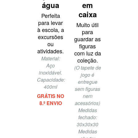
água
em
caixa
Perfeita
para levar
Muito útil
à escola, a
para
excursões
guardar as
ou
figuras
atividades.
com luz da
Material:
coleção.
Aço
(O tapete de
inoxidável​.
jogo é
Capacidade:
entregue
400ml
sem figuras
GRÁTIS NO
nem
8.º ENVIO
acessórios)
Medidas
fechado:
30x30x30
Medidas