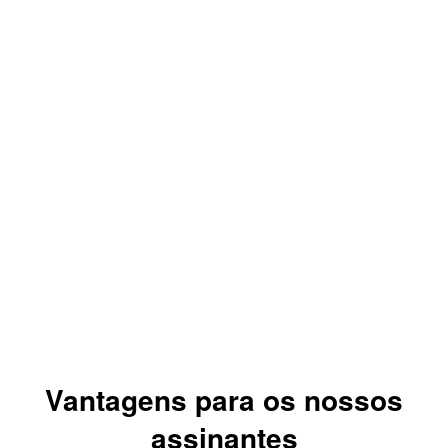
cronologia da
coleção
Descarregue a
apresentação e a
cronologia da coleção
Vantagens para os nossos
assinantes