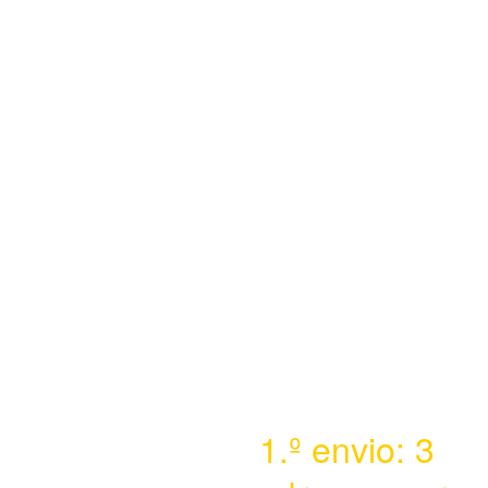
mágica
Coleção Patrulha
Pata
Miniaturas com luz
mágica
OFERTA DE
LANÇAMENTO
1.º envio: 3