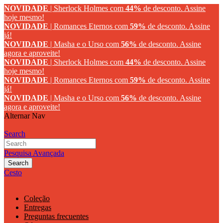
NOVIDADE
| Sherlock Holmes com
44%
de desconto.
Assine
hoje mesmo!
NOVIDADE
| Romances Eternos com
59%
de desconto.
Assine
já!
NOVIDADE
| Masha e o Urso com
56%
de desconto.
Assine
agora e aproveite!
NOVIDADE
| Sherlock Holmes com
44%
de desconto.
Assine
hoje mesmo!
NOVIDADE
| Romances Eternos com
59%
de desconto.
Assine
já!
NOVIDADE
| Masha e o Urso com
56%
de desconto.
Assine
agora e aproveite!
Alternar Nav
Search
Pesquisa Avançada
Search
Cesto
Coleção
Entregas
Preguntas frecuentes