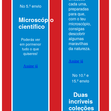
cada uma,
No 5.º envio
preparadas
para que,
Microscópio
com o teu
microscópio,
científico
consigas
descobrir
algumas
Poderás ver
maravilhas
em pormenor
da natureza.
tudo o que
quiseres!
Assine já
Assine já
No 10.º e
15.º envio
Duas
incríveis
coleções