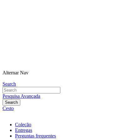
NOVIDADE
| Sherlock Holmes com
44%
de desconto.
Assine
hoje mesmo!
NOVIDADE
| Romances Eternos com
59%
de desconto.
Assine
já!
NOVIDADE
| Masha e o Urso com
56%
de desconto.
Assine
agora e aproveite!
NOVIDADE
| Sherlock Holmes com
44%
de desconto.
Assine
hoje mesmo!
NOVIDADE
| Romances Eternos com
59%
de desconto.
Assine
já!
NOVIDADE
| Masha e o Urso com
56%
de desconto.
Assine
agora e aproveite!
Alternar Nav
Search
Pesquisa Avançada
Search
Cesto
Coleção
Entregas
Perguntas frequentes