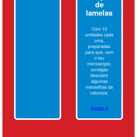
de
lamelas
Com 10
unidades cada
uma,
preparadas
para que, com
o teu
microscópio,
consigas
descobrir
algumas
maravilhas da
natureza.
Assine já