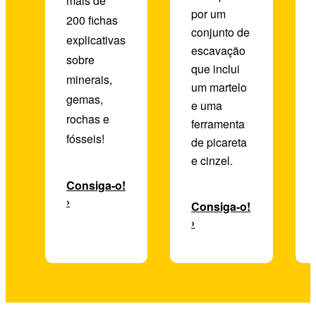
mais de
por um
200 fichas
conjunto de
explicativas
escavação
sobre
que inclui
minerais,
um martelo
gemas,
e uma
rochas e
ferramenta
fósseis!
de picareta
e cinzel.
Consiga-o!
›
Consiga-o!
›