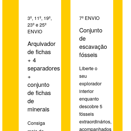
3º, 11º, 19º,
7º ENVIO
23º e 25º
Conjunto
ENVIO
de
Arquivador
escavação
de fichas
fósseis
+ 4
separadores
Liberte o
+
seu
conjunto
explorador
interior
de fichas
enquanto
de
descobre 5
minerais
fósseis
extraordinários,
Consiga
acompanhados