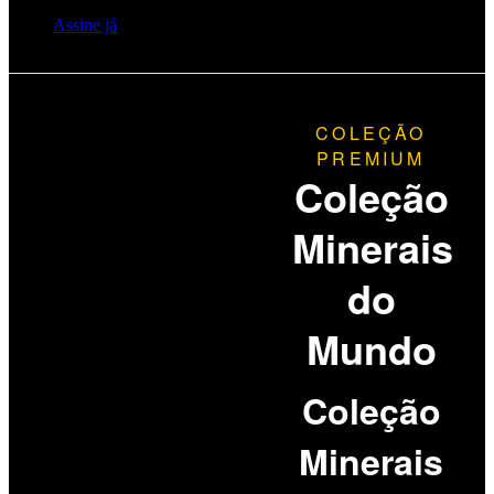
Ofertas
Assine já
Contacto
Ajuda
Avisos Legais
Política de Privacidade
COLEÇÃO
PREMIUM
Coleção
Minerais
do
Mundo
Coleção
Minerais