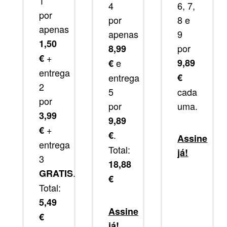
1
4
6, 7,
por
por
8 e
apenas
apenas
9
1,50
por
8,99
+
€
e
9,89
€
entrega
entrega
€
2
5
cada
por
por
uma.
3,99
9,89
+
€
.
€
Assine
entrega
Total:
já!
3
18,88
.
GRATIS
€
Total:
5,49
Assine
€
já!