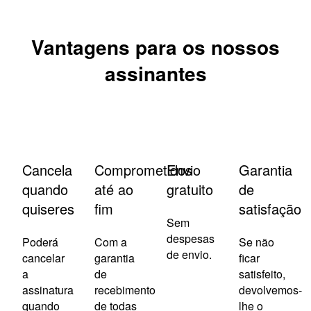
Vantagens para os nossos
assinantes
Cancela
Comprometidos
Envio
Garantia
quando
até ao
gratuito
de
quiseres
fim
satisfação
Sem
despesas
Poderá
Com a
Se não
de envio.
cancelar
garantia
ficar
a
de
satisfeito,
assinatura
recebimento
devolvemos-
quando
de todas
lhe o