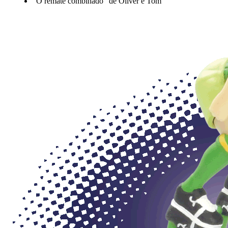
"O remate combinado” de Oliver e Tom