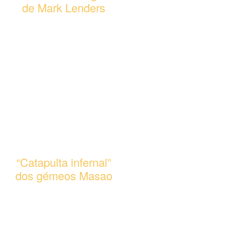
de Mark Lenders
A letal técnica secreta
de Mark Lenders, o
terror de todos os
guarda-redes. Um
remate com uma
potência e uma precisão
excecionais.
Medidas aproximadas:
15 x 14,5 x 5 cm.
No 6.º envio.
“Catapulta infernal”
dos gémeos Masao
James Masao saltou
para os pés do seu
irmão Jason, que estava
deitado no chão, e usou-