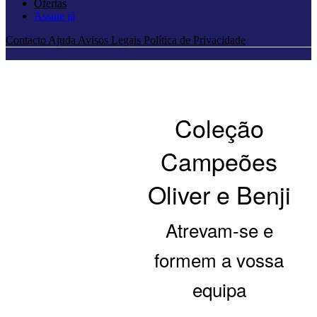
Ofertas
Assine já
Contacto
Ajuda
Avisos Legais
Política de Privacidade
Coleção
Campeões
Oliver e Benji
Atrevam-se e
formem a vossa
equipa