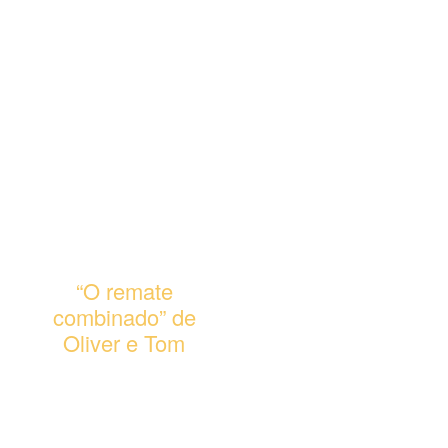
os como um trampolim.
Como um projétil
lançado por uma
catapulta, James chega
de cabeça à bola,
remata com imensa
força... e é golo!
Medidas aproximadas: 6
x 12,5 x 10 cm.
No 17.º envio.
“O remate
combinado” de
Oliver e Tom
Oliver e Tom chutam
com força, e muita
precisão, a bola ao