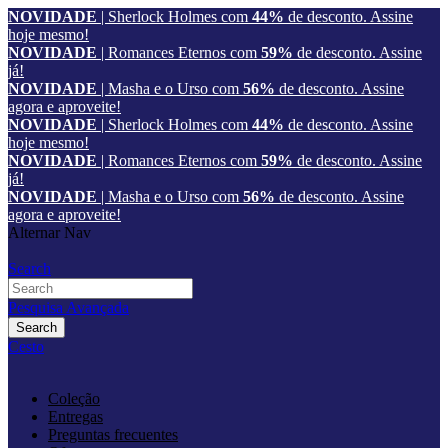
NOVIDADE
| Sherlock Holmes com
44%
de desconto.
Assine
hoje mesmo!
NOVIDADE
| Romances Eternos com
59%
de desconto.
Assine
já!
NOVIDADE
| Masha e o Urso com
56%
de desconto.
Assine
agora e aproveite!
NOVIDADE
| Sherlock Holmes com
44%
de desconto.
Assine
hoje mesmo!
NOVIDADE
| Romances Eternos com
59%
de desconto.
Assine
já!
NOVIDADE
| Masha e o Urso com
56%
de desconto.
Assine
agora e aproveite!
Alternar Nav
Search
Pesquisa Avançada
Search
Cesto
Coleção
Entregas
Preguntas frecuentes