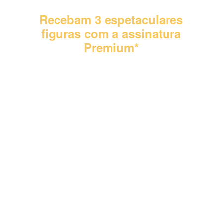
Recebam 3 espetaculares
figuras com a assinatura
Premium*
*Consigam com a assinatura Premium 3 figuras
adicionais com as melhores jogadas de campeões por
apenas mais 1 € a partir da quarta entrega.