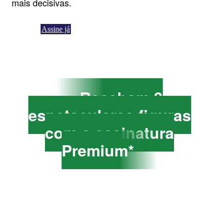
mais decisivas.
Assine já
Recebam 3
espetaculares figuras
com a assinatura
Premium*
*Consigam com a assinatura Premium 3 figuras
adicionais com as melhores jogadas de
campeões por apenas mais 1 € a partir da quarta
entrega.