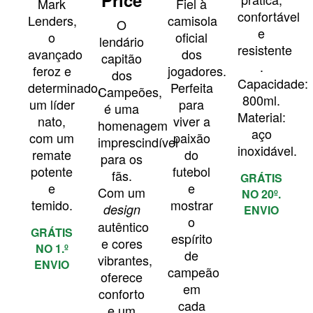
Mark
Fiel à
confortável
Lenders,
camisola
O
e
o
oficial
lendário
resistente​
avançado
dos
capitão
.
feroz e
jogadores.
dos
Capacidade:
determinado,
Perfeita
Campeões,
800ml.​
um líder
para
é uma
Material:
nato,
viver a
homenagem
aço
com um
paixão
imprescindível
inoxidável.
remate
do
para os
potente
futebol
fãs.
GRÁTIS
e
e
Com um
NO 20º.
temido.
mostrar
design
ENVIO
o
autêntico
GRÁTIS
espírito
e cores
NO 1.º
de
vibrantes,
ENVIO
campeão
oferece
em
conforto
cada
e um